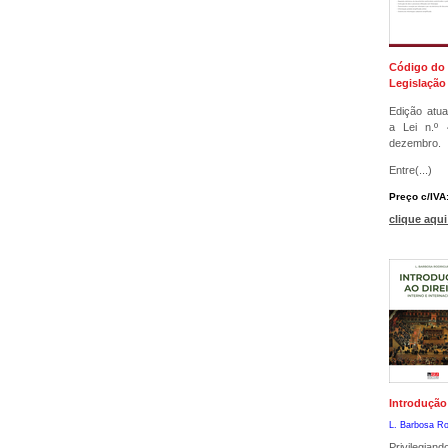
Código do 
Legislaçã
Edição atua
a Lei n.º 
dezembro.
Entre(...)
Preço c/IVA
clique aqui
Introdução 
L. Barbosa Ro
Privilegian