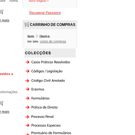
utor numa
Novo Registo >
Recuperar Password
r mais
CARRINHO DE COMPRAS
tem
0
items
no seu
cesto de compras
evidos a
nsformações
r mais