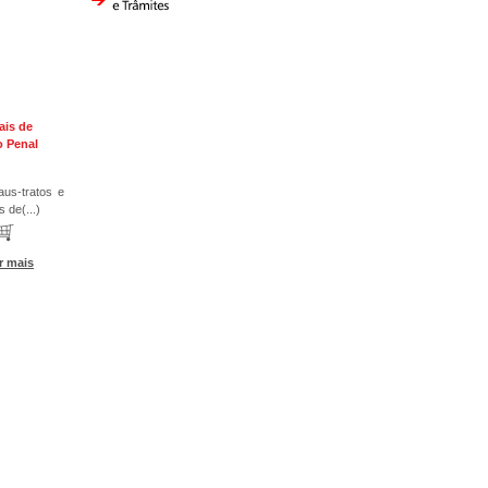
ais de
o Penal
us-tratos e
 de(...)
r mais