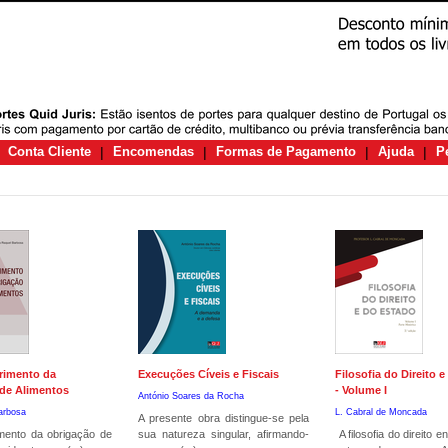
Conta Cliente
|
Encomendas
|
Formas de Pagamento
|
Ajuda
|
P
rimento da
Execuções Cíveis e Fiscais
Filosofia do Direito 
de Alimentos
- Volume I
António Soares da Rocha
arbosa
L. Cabral de Moncada
A presente obra distingue-se pela
mento da obrigação de
sua natureza singular, afirmando-
A filosofia do direito 