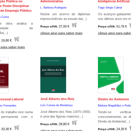
ção Pública no
Administrativa
Inteligência Artificial
o Poder Disciplinar
L. Barbosa Rodrigues
Tiago Sérgio Cabral
 de Emprego Público
Reúne um acervo de diplomas
Os avanços galopantes
a Costa
imprescindíveis ao estudo da(...)
nos últimos anos em mat
te obra analisa a
27,00 €
51,76 €
Preço c/IVA:
Preço c/IVA:
ionariedade da
o(...)
clique aqui para saber mais
clique aqui para sabe
19,80 €
:
 para saber mais
José Alberto dos Reis
cessual Laboral
Direito do Ambiente
Luís Correia de Mendonça
ez Fernandes
Bárbara Magalhães e
Pedr
José Alberto dos Reis (1875-1955)
do trabalho vive numa
Tendo-se verifi
é uma das figuras maiores(...)
 permanente com o
crescentemente, as di
Direito do Ambiente(...)
28,80 €
Preço c/IVA:
33,30 €
24,30 €
:
Preço c/IVA:
clique aqui para saber mais