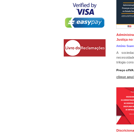
Administra
Justiça no
António Soar
A socied
necessidad
trilogia con
Preço c/IVA
clique aqui
Discricion