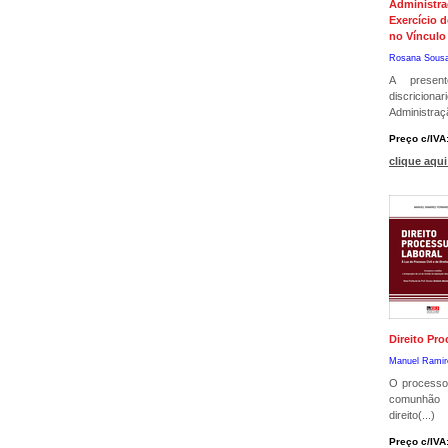
Administra
Exercício d
no Vínculo
Rosana Sous
A presen
discric
Administraçã
Preço c/IVA
clique aqui
Direito Pro
Manuel Ramir
O processo 
comunhão
direito(...)
Preço c/IVA