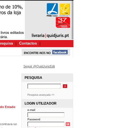
esquisa
|
Contactos
|
Seguir @QuidJurisEdit
PESQUISA
Pesquisa avançada >>
LOGIN UTILIZADOR
e do Estado
e-mail
Password
encontrava-se