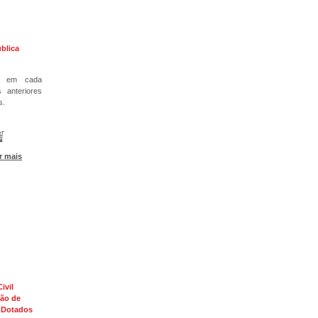
blica
za, em cada
 anteriores
s.
r mais
ivil
ão de
 Dotados