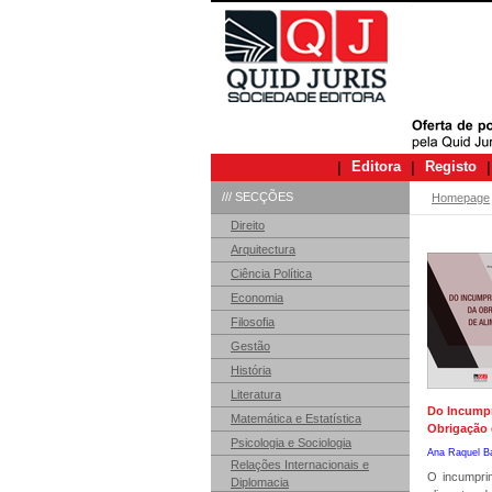
|
Editora
|
Registo
|
/// SECÇÕES
Homepage
Direito
Arquitectura
Ciência Política
Economia
Filosofia
Gestão
História
Literatura
Do Incump
Matemática e Estatística
Obrigação 
Psicologia e Sociologia
Ana Raquel B
Relações Internacionais e
O incumpri
Diplomacia