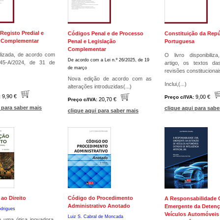
Registo Predial e
Códigos Penal e de Processo
Constituição da Repú
o Complementar
Penal e Legislação
Portuguesa
Complementar
lizada, de acordo com
O livro disponibili
De acordo com a Lei n.º 26/2025, de 19
45-A/2024, de 31 de
artigo, os textos das
de março
revisões constitucionai
Nova edição de acordo com as
Inclui,(...)
alterações introduzidas(...)
9,90 €
:
9,00 €
Preço c/IVA:
20,70 €
Preço c/IVA:
 para saber mais
clique aqui para sabe
clique aqui para saber mais
ao Direito
Código do Procedimento
A Responsabilidade C
Administrativo Anotado
Emergente da Detenç
drigues
Veículos Automóveis
Luiz S. Cabral de Moncada
do uma ótica inovadora,