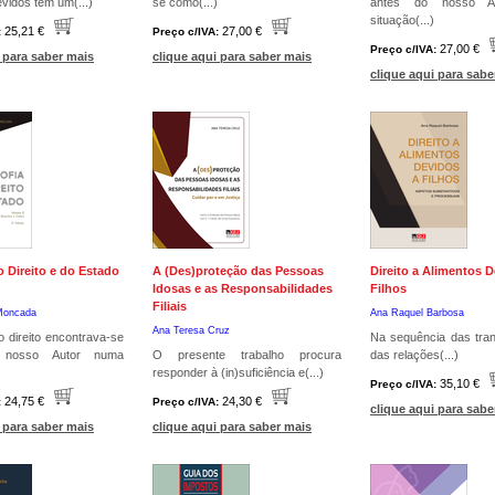
evidos tem um(...)
se como(...)
antes do nosso A
situação(...)
25,21 €
27,00 €
:
Preço c/IVA:
27,00 €
Preço c/IVA:
 para saber mais
clique aqui para saber mais
clique aqui para sabe
o Direito e do Estado
A (Des)proteção das Pessoas
Direito a Alimentos D
Idosas e as Responsabilidades
Filhos
Filiais
 Moncada
Ana Raquel Barbosa
Ana Teresa Cruz
do direito encontrava-se
Na sequência das tra
 nosso Autor numa
O presente trabalho procura
das relações(...)
responder à (in)suficiência e(...)
35,10 €
Preço c/IVA:
24,75 €
24,30 €
:
Preço c/IVA:
clique aqui para sabe
 para saber mais
clique aqui para saber mais