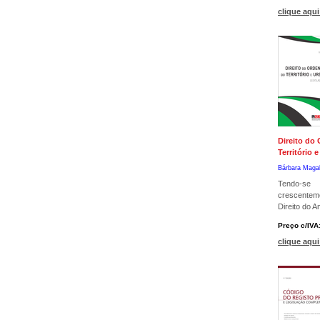
clique aqui
Direito do
Território
Bárbara Maga
Tendo-se
crescenteme
Direito do A
Preço c/IVA
clique aqui