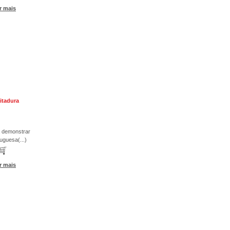
r mais
itadura
a demonstrar
tuguesa(...)
r mais