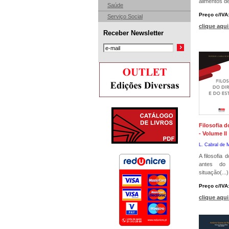
alimentos d
Saúde
Preço c/IVA
Serviço Social
clique aqui
Receber Newsletter
Filosofia d
- Volume II
L. Cabral de
A filosofia 
antes do
situação(...)
Preço c/IVA
clique aqui