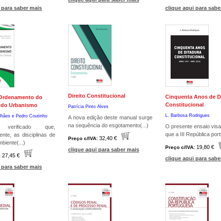
 para saber mais
clique aqui para sabe
Direito Constitucional
Cinquenta Anos de D
 Ordenamento do
Constitucional
 e do Urbanismo
Patrícia Pinto Alves
L. Barbosa Rodrigues
lhães e
Pedro Coutinho
A nova edição deste manual surge
na sequência do esgotamento(...)
O presente ensaio vis
 verificado que,
que a III República por
nte, as disciplinas de
32,40 €
Preço c/IVA:
mbiente(...)
19,80 €
Preço c/IVA:
clique aqui para saber mais
27,45 €
:
clique aqui para sabe
 para saber mais