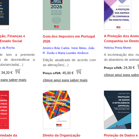
ção, Finanças e
A Proteção dos Anim
Guia dos Impostos em Portugal
 Estado Social
Companhia no Direit
2026
es da Rocha
Heloísa Prista Monte
Américo Brás Carlos,
Irene Abreu,
João
R. Durão e
Maria Lourdes Amâncio
ade tem a premente
A incriminação dos ma
e de desmistificar a
do abandono de animais
Edição atualizada de acordo com
substanciada(...)
as alterações(...)
24,30 €
Preço c/IVA:
34,20 €
:
45,00 €
Preço c/IVA:
clique aqui para sabe
 para saber mais
clique aqui para saber mais
ariedade da
Direito da Organização
Proteção de Dados e