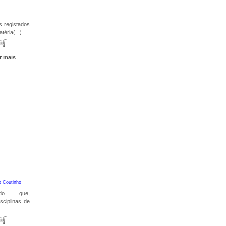
 registados
éria(...)
r mais
o Coutinho
cado que,
sciplinas de