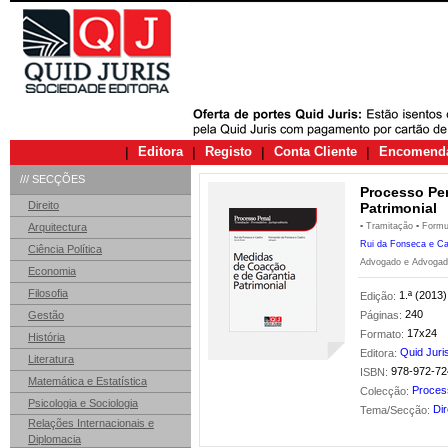
|
Editora
|
Registo
|
Conta Cliente
|
Encomend
/// SECÇÕES
Processo Pen
Direito
Patrimonial
Arquitectura
▪ Tramitação ▪ Formul
Rui da Fonseca e C
Ciência Política
Advogado e Advoga
Economia
Filosofia
1.ª (2013)
Edição:
240
Gestão
Páginas:
17x24
Formato:
História
Quid Juri
Editora:
Literatura
978-972-72
ISBN:
Matemática e Estatística
Proces
Colecção:
Psicologia e Sociologia
Dir
Tema/Secção:
Relações Internacionais e
Diplomacia