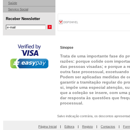
Saúde
Serviço Social
Receber Newsletter
Sinopse
Trata de uma importante fase do p
razões: porque colide com importan
das pessoas visadas; e porque a re
outra fase processual, excetuando
Podem ser aplicadas medidas de co
garantir a tramitação regular do pr
si, impõe uma especial atenção, su
que a coleção se insere, com uma
dar resposta às questões que freq
processual.
Salvo indicação contrária, os descontos apresenta
Página Inicial
|
Editora
|
Registo
|
Contactos
|
Form