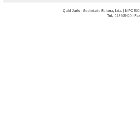
Quid Juris - Sociedade Editora, Lda.
|
NIPC
502
Tel.
218405420
|
Fa