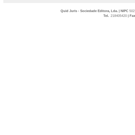
Quid Juris - Sociedade Editora, Lda.
|
NIPC
502
Tel.
218405420
|
Fa