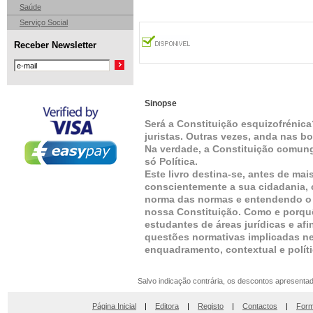
Saúde
Serviço Social
Receber Newsletter
Sinopse
Será a Constituição esquizofrénic
juristas. Outras vezes, anda nas 
Na verdade, a Constituição comung
só Política.
Este livro destina-se, antes de ma
conscientemente a sua cidadania,
norma das normas e entendendo o 
nossa Constituição. Como e porquê
estudantes de áreas jurídicas e a
questões normativas implicadas n
enquadramento, contextual e políti
Salvo indicação contrária, os descontos apresenta
Página Inicial
|
Editora
|
Registo
|
Contactos
|
Form