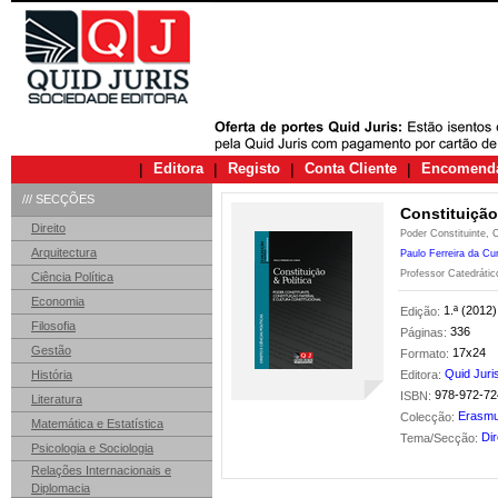
|
Editora
|
Registo
|
Conta Cliente
|
Encomend
/// SECÇÕES
Constituição
Direito
Poder Constituinte, C
Arquitectura
Paulo Ferreira da Cu
Professor Catedrátic
Ciência Política
Economia
1.ª (2012)
Edição:
Filosofia
336
Páginas:
Gestão
17x24
Formato:
Quid Juri
História
Editora:
978-972-72
ISBN:
Literatura
Erasm
Colecção:
Matemática e Estatística
Dir
Tema/Secção:
Psicologia e Sociologia
Relações Internacionais e
Diplomacia