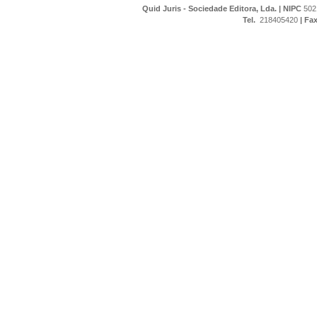
Quid Juris - Sociedade Editora, Lda.
|
NIPC
502
Tel.
218405420
|
Fa