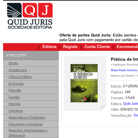
|
Editora
|
Registo
|
Conta Cliente
|
Encomend
/// SECÇÕES
Prática de I
Direito
▪ Hipóteses Resolvid
Arquitectura
Maria Paula Gouveia
Mestre em Direito / A
Ciência Política
Economia
2.ª (2016)
Edição:
Filosofia
144
Páginas:
Gestão
17x24
Formato:
Quid Juri
História
Editora:
978-972-72
ISBN:
Literatura
Teo
Tema/Secção:
Matemática e Estatística
Psicologia e Sociologia
Relações Internacionais e
Diplomacia