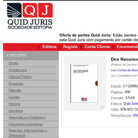
|
Editora
|
Registo
|
Conta Cliente
|
Encomend
/// SECÇÕES
Dos Recurso
Direito
(Regime do Decreto-L
Arquitectura
Luís Correia de Me
Juiz Conselheiro do 
Ciência Política
Economia
1.ª (2009)
Edição:
Filosofia
400
Páginas:
Gestão
17x24
Formato:
Quid Juri
História
Editora:
978-972-72
ISBN:
Literatura
Dir
Tema/Secção:
Matemática e Estatística
Psicologia e Sociologia
Relações Internacionais e
Diplomacia