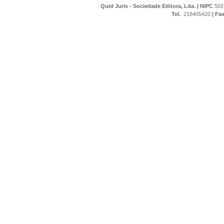
Quid Juris - Sociedade Editora, Lda.
|
NIPC
502
Tel.
218405420
|
Fa