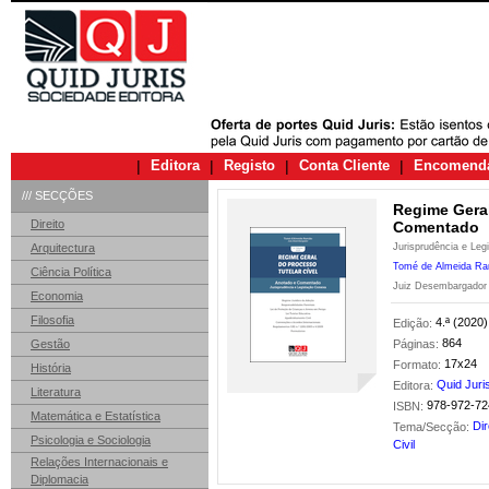
|
Editora
|
Registo
|
Conta Cliente
|
Encomend
/// SECÇÕES
Regime Geral
Direito
Comentado
Arquitectura
Jurisprudência e Le
Tomé de Almeida Ra
Ciência Política
Juiz Desembargador
Economia
Filosofia
4.ª (2020)
Edição:
864
Gestão
Páginas:
17x24
Formato:
História
Quid Juri
Editora:
Literatura
978-972-72
ISBN:
Matemática e Estatística
Dir
Tema/Secção:
Psicologia e Sociologia
Civil
Relações Internacionais e
Diplomacia