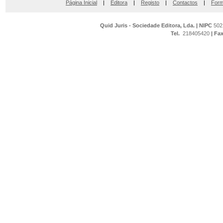
Página Inicial
|
Editora
|
Registo
|
Contactos
|
Form
Quid Juris - Sociedade Editora, Lda.
|
NIPC
502
Tel.
218405420
|
Fa