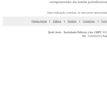
compreensão da tutela jurisdicional
Salvo indicação contrária, os descontos apresenta
Página Inicial
|
Editora
|
Registo
|
Contactos
|
Form
Quid Juris - Sociedade Editora, Lda.
|
NIPC
502
Tel.
218405420
|
Fa