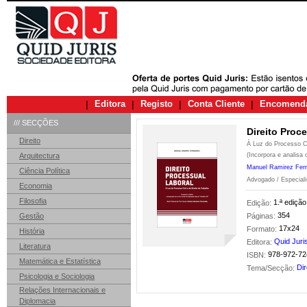
|
Editora
|
Registo
|
Conta Cliente
|
Encomend
/// SECÇÕES
Direito Proc
Direito
À Luz do Processo Ci
Arquitectura
(Incorpora e analisa 
Manuel Ramirez Fer
Ciência Política
Advogado / Especiali
Economia
Filosofia
1.ª edição
Edição:
354
Gestão
Páginas:
17x24
Formato:
História
Quid Juri
Editora:
Literatura
978-972-72
ISBN:
Matemática e Estatística
Dir
Tema/Secção:
Psicologia e Sociologia
Relações Internacionais e
Diplomacia